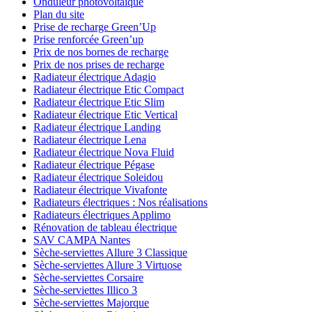
Onduleur photovoltaïque
Plan du site
Prise de recharge Green’Up
Prise renforcée Green’up
Prix de nos bornes de recharge
Prix de nos prises de recharge
Radiateur électrique Adagio
Radiateur électrique Etic Compact
Radiateur électrique Etic Slim
Radiateur électrique Etic Vertical
Radiateur électrique Landing
Radiateur électrique Lena
Radiateur électrique Nova Fluid
Radiateur électrique Pégase
Radiateur électrique Soleidou
Radiateur électrique Vivafonte
Radiateurs électriques : Nos réalisations
Radiateurs électriques Applimo
Rénovation de tableau électrique
SAV CAMPA Nantes
Sèche-serviettes Allure 3 Classique
Sèche-serviettes Allure 3 Virtuose
Sèche-serviettes Corsaire
Sèche-serviettes Illico 3
Sèche-serviettes Majorque