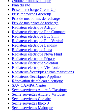
Onduleur photovoltaïque
Plan du site
Prise de recharge Green’Up
Prise renforcée Green’up
Prix de nos bornes de recharge
Prix de nos prises de recharge
Radiateur électrique Adagio
Radiateur électrique Etic Compact
Radiateur électrique Etic Slim
Radiateur électrique Etic Vertical
Radiateur électrique Landing
Radiateur électrique Lena
Radiateur électrique Nova Fluid
Radiateur électrique Pégase
Radiateur électrique Soleidou
Radiateur électrique Vivafonte
Radiateurs électriques : Nos réalisations
Radiateurs électriques Applimo
Rénovation de tableau électrique
SAV CAMPA Nantes
Sèche-serviettes Allure 3 Classique
Sèche-serviettes Allure 3 Virtuose
Sèche-serviettes Corsaire
Sèche-serviettes Illico 3
Sèche-serviettes Majorque